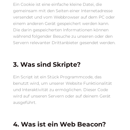
Ein Cookie ist eine einfache kleine Datei, die
gemeinsam mit den Seiten einer Internetadresse
versendet und vom Webbrowser auf dem PC oder
einem anderen Gerät gespeichert werden kann.
Die darin gespeicherten Informationen können
während folgender Besuche zu unseren oder den
Servern relevanter Drittanbieter gesendet werden.
3. Was sind Skripte?
Ein Script ist ein Stück Programmcode, das
benutzt wird, um unserer Website Funktionalität
und Interaktivität zu ermöglichen. Dieser Code
wird auf unseren Servern oder auf deinem Gerät
ausgeführt.
4. Was ist ein Web Beacon?