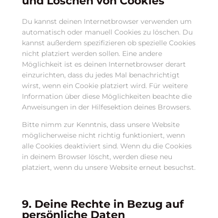
und Löschen von Cookies
Du kannst deinen Internetbrowser verwenden um
automatisch oder manuell Cookies zu löschen. Du
kannst außerdem spezifizieren ob spezielle Cookies
nicht platziert werden sollen. Eine andere
Möglichkeit ist es deinen Internetbrowser derart
einzurichten, dass du jedes Mal benachrichtigt
wirst, wenn ein Cookie platziert wird. Für weitere
Information über diese Möglichkeiten beachte die
Anweisungen in der Hilfesektion deines Browsers.
Bitte nimm zur Kenntnis, dass unsere Website
möglicherweise nicht richtig funktioniert, wenn
alle Cookies deaktiviert sind. Wenn du die Cookies
in deinem Browser löscht, werden diese neu
platziert, wenn du unsere Website erneut besuchst.
9. Deine Rechte in Bezug auf
persönliche Daten