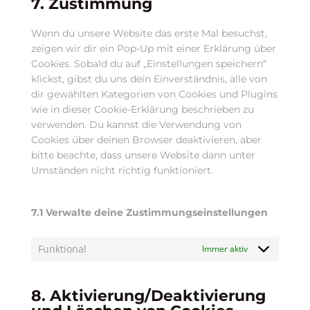
7. Zustimmung
sonstiges
Wenn du unsere Website das erste Mal besuchst,
zeigen wir dir ein Pop-Up mit einer Erklärung über
Cookies. Sobald du auf „Einstellungen speichern“
klickst, gibst du uns dein Einverständnis, alle von
dir gewählten Kategorien von Cookies und Plugins
wie in dieser Cookie-Erklärung beschrieben zu
verwenden. Du kannst die Verwendung von
Cookies über deinen Browser deaktivieren, aber
bitte beachte, dass unsere Website dann unter
Umständen nicht richtig funktioniert.
7.1 Verwalte deine Zustimmungseinstellungen
Funktional
Immer aktiv
8. Aktivierung/Deaktivierung